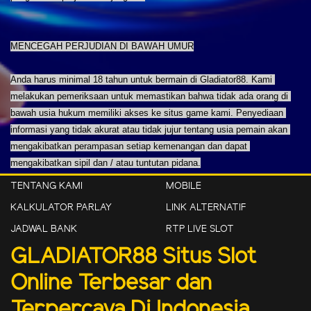
MENCEGAH PERJUDIAN DI BAWAH UMUR

Anda harus minimal 18 tahun untuk bermain di Gladiator88. Kami 
melakukan pemeriksaan untuk memastikan bahwa tidak ada orang di 
bawah usia hukum memiliki akses ke situs game kami. Penyediaan 
informasi yang tidak akurat atau tidak jujur tentang usia pemain akan 
mengakibatkan perampasan setiap kemenangan dan dapat 
mengakibatkan sipil dan / atau tuntutan pidana.
TENTANG KAMI
MOBILE
KALKULATOR PARLAY
LINK ALTERNATIF
JADWAL BANK
RTP LIVE SLOT
GLADIATOR88 Situs Slot
Online Terbesar dan
Terpercaya Di Indonesia