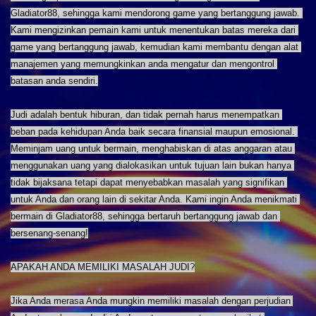
Gladiator88, sehingga kami mendorong game yang bertanggung jawab. 
Kami mengizinkan pemain kami untuk menentukan batas mereka dari 
game yang bertanggung jawab, kemudian kami membantu dengan alat 
manajemen yang memungkinkan anda mengatur dan mengontrol 
batasan anda sendiri.

Judi adalah bentuk hiburan, dan tidak pernah harus menempatkan 
beban pada kehidupan Anda baik secara finansial maupun emosional. 
Meminjam uang untuk bermain, menghabiskan di atas anggaran atau 
menggunakan uang yang dialokasikan untuk tujuan lain bukan hanya 
tidak bijaksana tetapi dapat menyebabkan masalah yang signifikan 
untuk Anda dan orang lain di sekitar Anda. Kami ingin Anda menikmati 
bermain di Gladiator88, sehingga bertaruh bertanggung jawab dan 
bersenang-senang!

APAKAH ANDA MEMILIKI MASALAH JUDI?

Jika Anda merasa Anda mungkin memiliki masalah dengan perjudian 