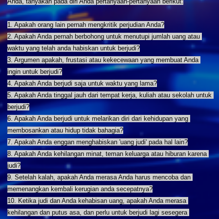
Anda, tanyakan pada diri Anda pertanyaan-pertanyaan berikut:

1. Apakah orang lain pernah mengkritik perjudian Anda?

2. Apakah Anda pernah berbohong untuk menutupi jumlah uang atau 
waktu yang telah anda habiskan untuk berjudi?

3. Argumen apakah, frustasi atau kekecewaan yang membuat Anda 
ingin untuk berjudi?

4. Apakah Anda berjudi saja untuk waktu yang lama?

5. Apakah Anda tinggal jauh dari tempat kerja, kuliah atau sekolah untuk 
berjudi?

6. Apakah Anda berjudi untuk melarikan diri dari kehidupan yang 
membosankan atau hidup tidak bahagia?

7. Apakah Anda enggan menghabiskan 'uang judi' pada hal lain?

8. Apakah Anda kehilangan minat, teman keluarga atau hiburan karena 
judi?

9. Setelah kalah, apakah Anda merasa Anda harus mencoba dan 
memenangkan kembali kerugian anda secepatnya?

10. Ketika judi dan Anda kehabisan uang, apakah Anda merasa 
kehilangan dan putus asa, dan perlu untuk berjudi lagi sesegera 