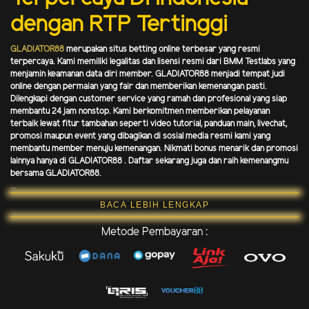
dengan RTP Tertinggi
GLADIATOR88
merupakan situs betting online terbesar yang resmi
terpercaya. Kami memiliki legalitas dan lisensi resmi dari BMM Testlabs yang
menjamin keamanan data diri member. GLADIATOR88 menjadi tempat judi
online dengan permaian yang fair dan memberikan kemenangan pasti.
Dilengkapi dengan customer service yang ramah dan profesional yang siap
membantu 24 jam nonstop. Kami berkomitmen memberikan pelayanan
terbaik lewat fitur tambahan seperti video tutorial, panduan main, livechat,
promosi maupun event yang dibagikan di sosial media resmi kami yang
membantu member menuju kemenangan. Nikmati bonus menarik dan promosi
lainnya hanya di GLADIATOR88 . Daftar sekarang juga dan raih kemenangmu
bersama GLADIATOR88.
...
BACA LEBIH LENGKAP
Metode Pembayaran :