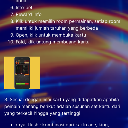
anda
Info bet
Reward info
Klik untuk memilih room permainan, setiap room
memiliki jumlah taruhan yang berbeda
Open, klik untuk membuka kartu
Fold, klik untung membuang kartu
3. Sesuai dengan nilai kartu yang didapatkan apabila
pemain menang berikut adalah susunan set kartu dari
yang terkecil hingga yang tertinggi
royal flush : kombinasi dari kartu ace, king,